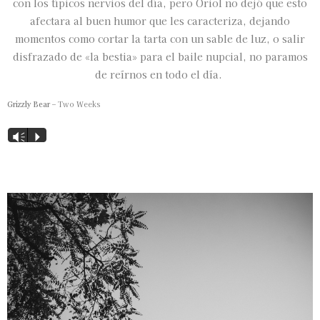
con los típicos nervios del día, pero Oriol no dejó que esto
afectara al buen humor que les caracteriza, dejando
momentos como cortar la tarta con un sable de luz, o salir
disfrazado de «la bestia» para el baile nupcial, no paramos
de reírnos en todo el día.
Grizzly Bear
– Two Weeks
Reproductor
Vm
P
de
audio